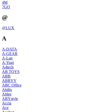
4М
7GO
@
@LUX
A
A-DATA
A-GEAR
A-Lan
A-Yugi
A4tech
AB TOYS
ABB
ABBYY
ABC Office
Abilix
Ablee
ABYstyle
Accta
Ace