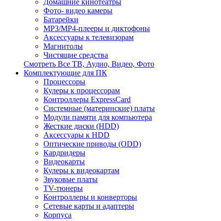
Домашние кинотеатры
Фото- видео камеры
Батарейки
MP3/MP4-плееры и диктофоны
Аксессуары к телевизорам
Магнитолы
Чистящие средства
Смотреть Все ТВ, Аудио, Видео, Фото
Комплектующие для ПК
Процессоры
Кулеры к процессорам
Контроллеры ExpressCard
Системные (материнские) платы
Модули памяти для компьютера
Жесткие диски (HDD)
Аксессуары к HDD
Оптические приводы (ODD)
Кардридеры
Видеокарты
Кулеры к видеокартам
Звуковые платы
TV-тюнеры
Контроллеры и конверторы
Сетевые карты и адаптеры
Корпуса