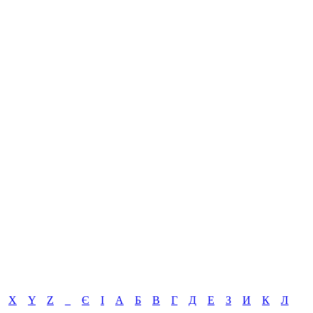
X
Y
Z
_
Є
І
А
Б
В
Г
Д
Е
З
И
К
Л