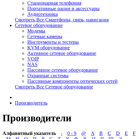
Стационарная телефония
Портативные рации и аксессуары
Аудиотехника
Смотреть Все Смартфоны, связь, навигация
Сетевое оборудование
Модемы
Сетевые камеры
Инструменты и тестеры
KVM оборудование
Активное сетевое оборудование
VOIP
NAS
Пассивное сетевое оборудование
Охранные системы
Пассивные компоненты оптических сетей
Смотреть Все Сетевое оборудование
Производитель
Производители
Алфавитный указатель
-
0 - 9
@
A
B
C
D
E
F
М
Н
О
П
Р
С
Т
У
Ф
Х
Ц
Ч
Ш
Э