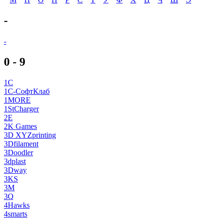
-
-
0 - 9
1C
1C-СофтКлаб
1MORE
1StCharger
2E
2K Games
3D XYZprinting
3Dfilament
3Doodler
3dplast
3Dway
3KS
3M
3Q
4Hawks
4smarts