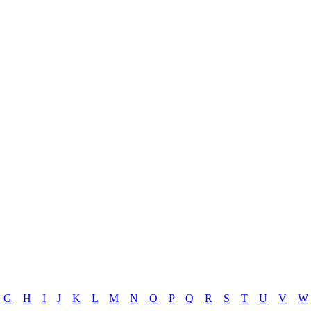
G
H
I
J
K
L
M
N
O
P
Q
R
S
T
U
V
W