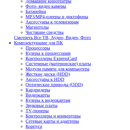
Домашние кинотеатры
Фото- видео камеры
Батарейки
MP3/MP4-плееры и диктофоны
Аксессуары к телевизорам
Магнитолы
Чистящие средства
Смотреть Все ТВ, Аудио, Видео, Фото
Комплектующие для ПК
Процессоры
Кулеры к процессорам
Контроллеры ExpressCard
Системные (материнские) платы
Модули памяти для компьютера
Жесткие диски (HDD)
Аксессуары к HDD
Оптические приводы (ODD)
Кардридеры
Видеокарты
Кулеры к видеокартам
Звуковые платы
TV-тюнеры
Контроллеры и конверторы
Сетевые карты и адаптеры
Корпуса