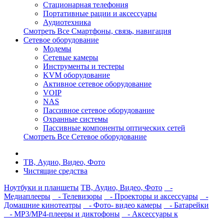
Стационарная телефония
Портативные рации и аксессуары
Аудиотехника
Смотреть Все Смартфоны, связь, навигация
Сетевое оборудование
Модемы
Сетевые камеры
Инструменты и тестеры
KVM оборудование
Активное сетевое оборудование
VOIP
NAS
Пассивное сетевое оборудование
Охранные системы
Пассивные компоненты оптических сетей
Смотреть Все Сетевое оборудование
ТВ, Аудио, Видео, Фото
Чистящие средства
Ноутбуки и планшеты
ТВ, Аудио, Видео, Фото
-
Медиаплееры
- Телевизоры
- Проекторы и аксессуары
-
Домашние кинотеатры
- Фото- видео камеры
- Батарейки
- MP3/MP4-плееры и диктофоны
- Аксессуары к