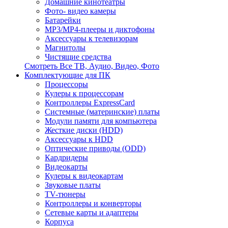
Домашние кинотеатры
Фото- видео камеры
Батарейки
MP3/MP4-плееры и диктофоны
Аксессуары к телевизорам
Магнитолы
Чистящие средства
Смотреть Все ТВ, Аудио, Видео, Фото
Комплектующие для ПК
Процессоры
Кулеры к процессорам
Контроллеры ExpressCard
Системные (материнские) платы
Модули памяти для компьютера
Жесткие диски (HDD)
Аксессуары к HDD
Оптические приводы (ODD)
Кардридеры
Видеокарты
Кулеры к видеокартам
Звуковые платы
TV-тюнеры
Контроллеры и конверторы
Сетевые карты и адаптеры
Корпуса