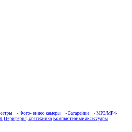
еатры
- Фото- видео камеры
- Батарейки
- MP3/MP4-
ПК
Периферия, оргтехника
Компьютерные аксессуары