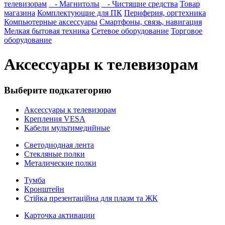
телевизорам
- Магнитолы
- Чистящие средства
Товар
магазина
Комплектующие для ПК
Периферия, оргтехника
Компьютерные аксессуары
Смартфоны, связь, навигация
Мелкая бытовая техника
Сетевое оборудование
Торговое
оборудование
Аксессуары к телевизорам
Выберите подкатегорию
Аксессуары к телевизорам
Крепления VESA
Кабели мультимедийные
Светодиодная лента
Стекляные полки
Металические полки
Тумба
Кронштейн
Стійка презентаційна для плазм та ЖК
Карточка активации