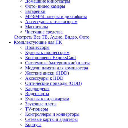
Домашние кинотеатры
Фото- видео камеры
Батарейки
MP3/MP4-плееры и диктофоны
Аксессуары к телевизорам
Магнитолы
Чистящие средства
Смотреть Все ТВ, Аудио, Видео, Фото
Комплектующие для ПК
Процессоры
Кулеры к процессорам
Контроллеры ExpressCard
Системные (материнские) платы
Модули памяти для компьютера
Жесткие диски (HDD)
Аксессуары к HDD
Оптические приводы (ODD)
Кардридеры
Видеокарты
Кулеры к видеокартам
Звуковые платы
TV-тюнеры
Контроллеры и конверторы
Сетевые карты и адаптеры
Корпуса