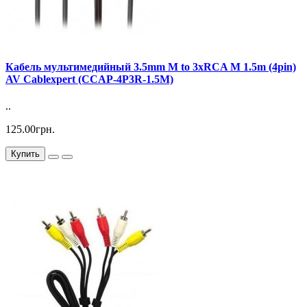
Кабель мультимедийный 3.5mm M to 3xRCA M 1.5m (4pin)
AV Cablexpert (CCAP-4P3R-1.5M)
..
125.00грн.
Купить