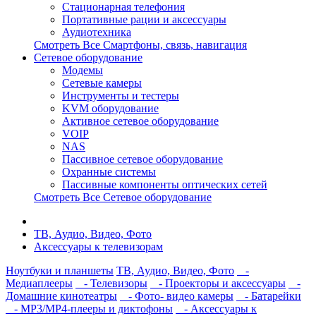
Стационарная телефония
Портативные рации и аксессуары
Аудиотехника
Смотреть Все Смартфоны, связь, навигация
Сетевое оборудование
Модемы
Сетевые камеры
Инструменты и тестеры
KVM оборудование
Активное сетевое оборудование
VOIP
NAS
Пассивное сетевое оборудование
Охранные системы
Пассивные компоненты оптических сетей
Смотреть Все Сетевое оборудование
ТВ, Аудио, Видео, Фото
Аксессуары к телевизорам
Ноутбуки и планшеты
ТВ, Аудио, Видео, Фото
-
Медиаплееры
- Телевизоры
- Проекторы и аксессуары
-
Домашние кинотеатры
- Фото- видео камеры
- Батарейки
- MP3/MP4-плееры и диктофоны
- Аксессуары к