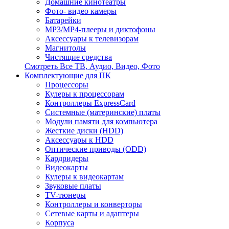
Домашние кинотеатры
Фото- видео камеры
Батарейки
MP3/MP4-плееры и диктофоны
Аксессуары к телевизорам
Магнитолы
Чистящие средства
Смотреть Все ТВ, Аудио, Видео, Фото
Комплектующие для ПК
Процессоры
Кулеры к процессорам
Контроллеры ExpressCard
Системные (материнские) платы
Модули памяти для компьютера
Жесткие диски (HDD)
Аксессуары к HDD
Оптические приводы (ODD)
Кардридеры
Видеокарты
Кулеры к видеокартам
Звуковые платы
TV-тюнеры
Контроллеры и конверторы
Сетевые карты и адаптеры
Корпуса