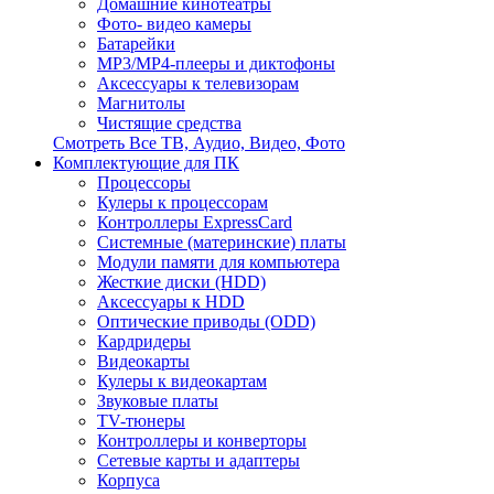
Домашние кинотеатры
Фото- видео камеры
Батарейки
MP3/MP4-плееры и диктофоны
Аксессуары к телевизорам
Магнитолы
Чистящие средства
Смотреть Все ТВ, Аудио, Видео, Фото
Комплектующие для ПК
Процессоры
Кулеры к процессорам
Контроллеры ExpressCard
Системные (материнские) платы
Модули памяти для компьютера
Жесткие диски (HDD)
Аксессуары к HDD
Оптические приводы (ODD)
Кардридеры
Видеокарты
Кулеры к видеокартам
Звуковые платы
TV-тюнеры
Контроллеры и конверторы
Сетевые карты и адаптеры
Корпуса