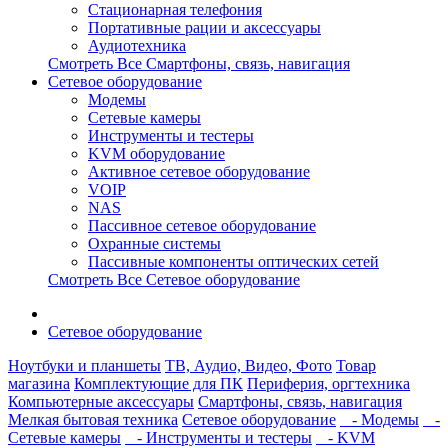
Стационарная телефония
Портативные рации и аксессуары
Аудиотехника
Смотреть Все Смартфоны, связь, навигация
Сетевое оборудование
Модемы
Сетевые камеры
Инструменты и тестеры
KVM оборудование
Активное сетевое оборудование
VOIP
NAS
Пассивное сетевое оборудование
Охранные системы
Пассивные компоненты оптических сетей
Смотреть Все Сетевое оборудование
Сетевое оборудование
Ноутбуки и планшеты
ТВ, Аудио, Видео, Фото
Товар
магазина
Комплектующие для ПК
Периферия, оргтехника
Компьютерные аксессуары
Смартфоны, связь, навигация
Мелкая бытовая техника
Сетевое оборудование
- Модемы
-
Сетевые камеры
- Инструменты и тестеры
- KVM