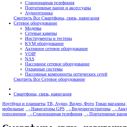
Стационарная телефония
Портативные рации и аксессуары
Аудиотехника
Смотреть Все Смартфоны, связь, навигация
Сетевое оборудование
Модемы
Сетевые камеры
Инструменты и тестеры
KVM оборудование
Активное сетевое оборудование
VOIP
NAS
Пассивное сетевое оборудование
Охранные системы
Пассивные компоненты оптических сетей
Смотреть Все Сетевое оборудование
Смартфоны, связь, навигация
Ноутбуки и планшеты
ТВ, Аудио, Видео, Фото
Товар магазина
мобильные
- Навигаторы GPS
- Видеорегистраторы
- Акку
пополнения
- Стационарная телефония
- Портативные рации