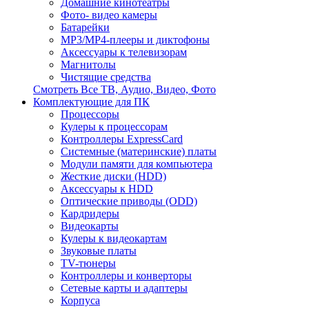
Домашние кинотеатры
Фото- видео камеры
Батарейки
MP3/MP4-плееры и диктофоны
Аксессуары к телевизорам
Магнитолы
Чистящие средства
Смотреть Все ТВ, Аудио, Видео, Фото
Комплектующие для ПК
Процессоры
Кулеры к процессорам
Контроллеры ExpressCard
Системные (материнские) платы
Модули памяти для компьютера
Жесткие диски (HDD)
Аксессуары к HDD
Оптические приводы (ODD)
Кардридеры
Видеокарты
Кулеры к видеокартам
Звуковые платы
TV-тюнеры
Контроллеры и конверторы
Сетевые карты и адаптеры
Корпуса