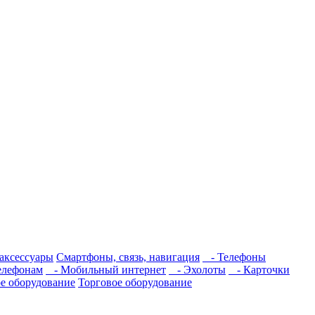
аксессуары
Смартфоны, связь, навигация
- Телефоны
елефонам
- Мобильный интернет
- Эхолоты
- Карточки
е оборудование
Торговое оборудование