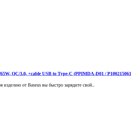
5W, QC/3.0, +cable USB to Type-C (PPIMDA-D01 / P100215061
 изделию от Baseus вы быстро зарядите свой..