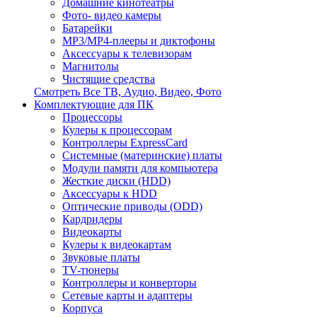
Домашние кинотеатры
Фото- видео камеры
Батарейки
MP3/MP4-плееры и диктофоны
Аксессуары к телевизорам
Магнитолы
Чистящие средства
Смотреть Все ТВ, Аудио, Видео, Фото
Комплектующие для ПК
Процессоры
Кулеры к процессорам
Контроллеры ExpressCard
Системные (материнские) платы
Модули памяти для компьютера
Жесткие диски (HDD)
Аксессуары к HDD
Оптические приводы (ODD)
Кардридеры
Видеокарты
Кулеры к видеокартам
Звуковые платы
TV-тюнеры
Контроллеры и конверторы
Сетевые карты и адаптеры
Корпуса