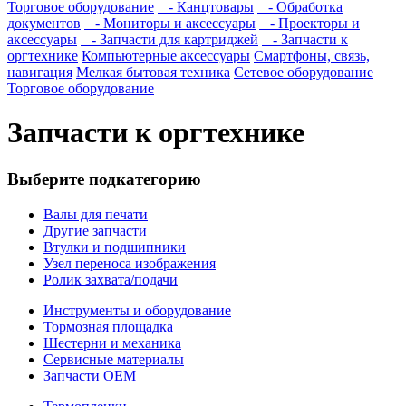
Торговое оборудование
- Канцтовары
- Обработка
документов
- Мониторы и аксессуары
- Проекторы и
аксессуары
- Запчасти для картриджей
- Запчасти к
оргтехнике
Компьютерные аксессуары
Смартфоны, связь,
навигация
Мелкая бытовая техника
Сетевое оборудование
Торговое оборудование
Запчасти к оргтехнике
Выберите подкатегорию
Валы для печати
Другие запчасти
Втулки и подшипники
Узел переноса изображения
Ролик захвата/подачи
Инструменты и оборудование
Тормозная площадка
Шестерни и механика
Сервисные материалы
Запчасти ОЕМ