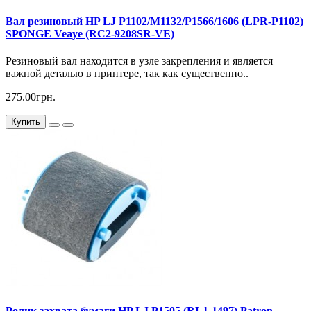
Вал резиновый HP LJ P1102/M1132/P1566/1606 (LPR-P1102)
SPONGE Veaye (RC2-9208SR-VE)
Резиновый вал находится в узле закрепления и является
важной деталью в принтере, так как существенно..
275.00грн.
Купить
Ролик захвата бумаги HP LJ P1505 (RL1-1497) Patron