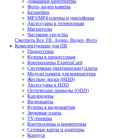
Домашние кинотеатры
Фото- видео камеры
Батарейки
MP3/MP4-плееры и диктофоны
Аксессуары к телевизорам
Магнитолы
Чистящие средства
Смотреть Все ТВ, Аудио, Видео, Фото
Комплектующие для ПК
Процессоры
Кулеры к процессорам
Контроллеры ExpressCard
Системные (материнские) платы
Модули памяти для компьютера
Жесткие диски (HDD)
Аксессуары к HDD
Оптические приводы (ODD)
Кардридеры
Видеокарты
Кулеры к видеокартам
Звуковые платы
TV-тюнеры
Контроллеры и конверторы
Сетевые карты и адаптеры
Корпуса