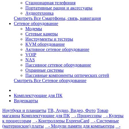
Стационарная телефония
Портативные рации и аксессуары
Аудиотехника
Смотреть Все Смартфоны, связь, навигация
Сетевое оборудование
Модемы
Сетевые камеры
Инструменты и тестеры
KVM оборудование
Активное сетевое оборудование
VOIP
NAS
Пассивное сетевое оборудование
Охранные системы
Пассивные компоненты оптических сетей
Смотреть Все Сетевое оборудование
Комплектующие для ПК
Видеокарты
Ноутбуки и планшеты
ТВ, Аудио, Видео, Фото
Товар
магазина
Комплектующие для ПК
- Процессоры
- Кулеры
к процессорам
- Контроллеры ExpressCard
- Системные
(материнские) платы
- Модули памяти для компьютера
-