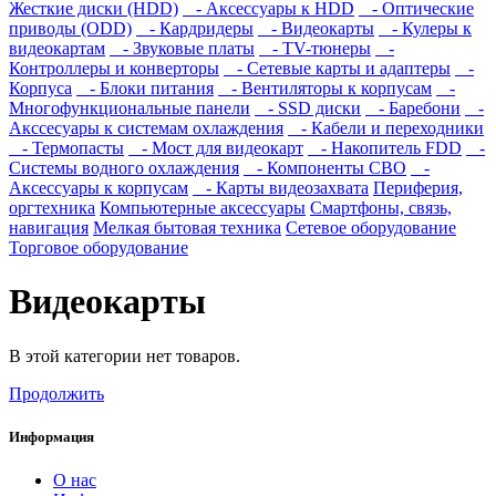
Жесткие диски (HDD)
- Аксессуары к HDD
- Оптические
приводы (ODD)
- Кардридеры
- Видеокарты
- Кулеры к
видеокартам
- Звуковые платы
- TV-тюнеры
-
Контроллеры и конверторы
- Сетевые карты и адаптеры
-
Корпуса
- Блоки питания
- Вентиляторы к корпусам
-
Многофункциональные панели
- SSD диски
- Баребони
-
Акссесуары к системам охлаждения
- Кабели и переходники
- Термопасты
- Мост для видеокарт
- Накопитель FDD
-
Системы водного охлаждения
- Компоненты СВО
-
Аксессуары к корпусам
- Карты видеозахвата
Периферия,
оргтехника
Компьютерные аксессуары
Смартфоны, связь,
навигация
Мелкая бытовая техника
Сетевое оборудование
Торговое оборудование
Видеокарты
В этой категории нет товаров.
Продолжить
Информация
О нас