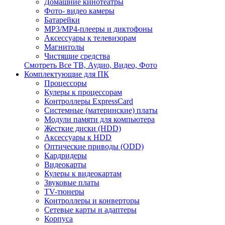
Домашние кинотеатры
Фото- видео камеры
Батарейки
MP3/MP4-плееры и диктофоны
Аксессуары к телевизорам
Магнитолы
Чистящие средства
Смотреть Все ТВ, Аудио, Видео, Фото
Комплектующие для ПК
Процессоры
Кулеры к процессорам
Контроллеры ExpressCard
Системные (материнские) платы
Модули памяти для компьютера
Жесткие диски (HDD)
Аксессуары к HDD
Оптические приводы (ODD)
Кардридеры
Видеокарты
Кулеры к видеокартам
Звуковые платы
TV-тюнеры
Контроллеры и конверторы
Сетевые карты и адаптеры
Корпуса