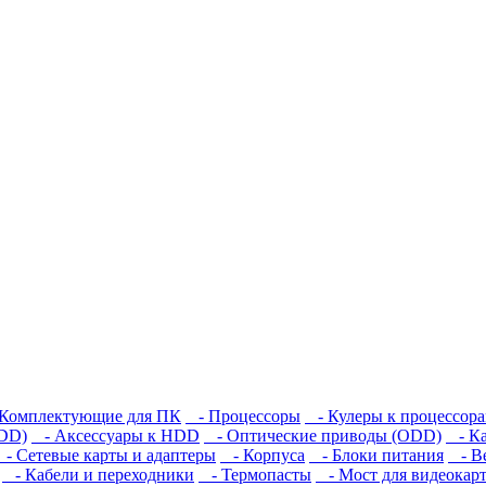
Комплектующие для ПК
- Процессоры
- Кулеры к процессор
HDD)
- Аксессуары к HDD
- Оптические приводы (ODD)
- Ка
- Сетевые карты и адаптеры
- Корпуса
- Блоки питания
- Ве
- Кабели и переходники
- Термопасты
- Мост для видеокар