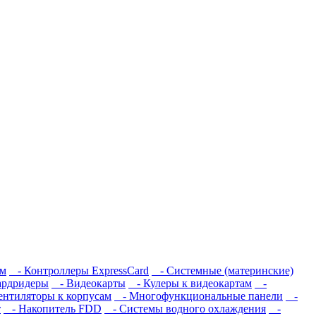
ам
- Контроллеры ExpressCard
- Системные (материнские)
рдридеры
- Видеокарты
- Кулеры к видеокартам
-
нтиляторы к корпусам
- Многофункциональные панели
-
т
- Накопитель FDD
- Системы водного охлаждения
-