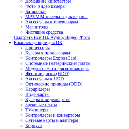
Домашние кинотеатры
Фото- видео камеры
Батарейки
MP3/MP4-плееры и диктофоны
Аксессуары к телевизорам
Магнитолы
Чистящие средства
Смотреть Все ТВ, Аудио, Видео, Фото
Комплектующие для ПК
Процессоры
Кулеры к процессорам
Контроллеры ExpressCard
Системные (материнские) платы
Модули памяти для компьютера
Жесткие диски (HDD)
Аксессуары к HDD
Оптические приводы (ODD)
Кардридеры
Видеокарты
Кулеры к видеокартам
Звуковые платы
TV-тюнеры
Контроллеры и конверторы
Сетевые карты и адаптеры
Корпуса