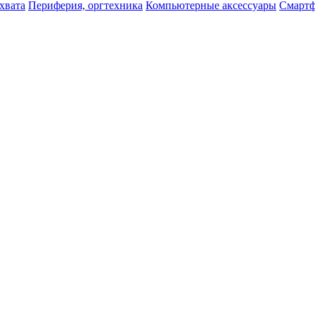
хвата
Периферия, оргтехника
Компьютерные аксессуары
Смартф