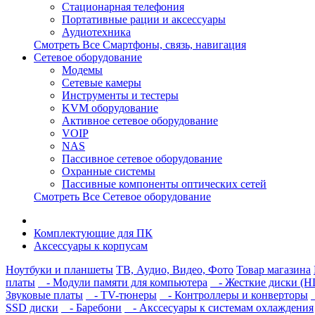
Стационарная телефония
Портативные рации и аксессуары
Аудиотехника
Смотреть Все Смартфоны, связь, навигация
Сетевое оборудование
Модемы
Сетевые камеры
Инструменты и тестеры
KVM оборудование
Активное сетевое оборудование
VOIP
NAS
Пассивное сетевое оборудование
Охранные системы
Пассивные компоненты оптических сетей
Смотреть Все Сетевое оборудование
Комплектующие для ПК
Аксессуары к корпусам
Ноутбуки и планшеты
ТВ, Аудио, Видео, Фото
Товар магазина
платы
- Модули памяти для компьютера
- Жесткие диски (
Звуковые платы
- TV-тюнеры
- Контроллеры и конверторы
SSD диски
- Баребони
- Акссесуары к системам охлаждения