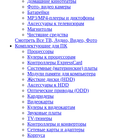
Домашние кинотеатры
Фото- видео камеры
Батарейки
MP3/MP4-плееры и диктофоны
Аксессуары к телевизорам
Магнитолы
Чистящие средства
Смотреть Все ТВ, Аудио, Видео, Фото
Комплектующие для ПК
Процессоры
Кулеры к процессорам
Контроллеры ExpressCard
Системные (материнские) платы
Модули памяти для компьютера
Жесткие диски (HDD)
Аксессуары к HDD
Оптические приводы (ODD)
Кардридеры
Видеокарты
Кулеры к видеокартам
Звуковые платы
TV-тюнеры
Контроллеры и конверторы
Сетевые карты и адаптеры
Корпуса