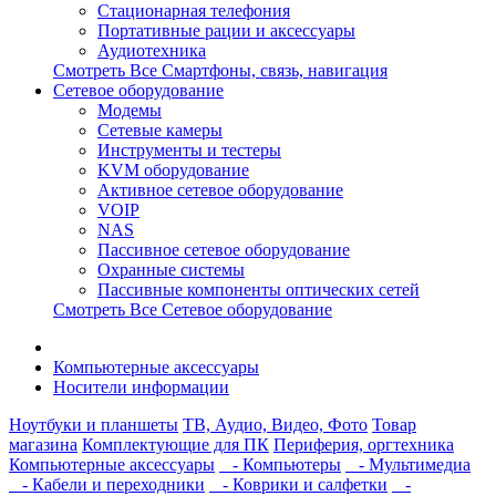
Стационарная телефония
Портативные рации и аксессуары
Аудиотехника
Смотреть Все Смартфоны, связь, навигация
Сетевое оборудование
Модемы
Сетевые камеры
Инструменты и тестеры
KVM оборудование
Активное сетевое оборудование
VOIP
NAS
Пассивное сетевое оборудование
Охранные системы
Пассивные компоненты оптических сетей
Смотреть Все Сетевое оборудование
Компьютерные аксессуары
Носители информации
Ноутбуки и планшеты
ТВ, Аудио, Видео, Фото
Товар
магазина
Комплектующие для ПК
Периферия, оргтехника
Компьютерные аксессуары
- Компьютеры
- Мультимедиа
- Кабели и переходники
- Коврики и салфетки
-