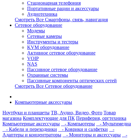
Стационарная телефония
Портативные рации и аксессуары
Аудиотехника
Смотреть Все Смартфоны, связь, навигация
Сетевое оборудование
Модемы
Сетевые камеры
Инструменты и тестеры
KVM оборудование
Активное сетевое оборудование
VOIP
NAS
Пассивное сетевое оборудование
Охранные системы
Пассивные компоненты оптических сетей
Смотреть Все Сетевое оборудование
Компьютерные аксессуары
Ноутбуки и планшеты
ТВ, Аудио, Видео, Фото
Товар
магазина
Комплектующие для ПК
Периферия, оргтехника
Компьютерные аксессуары
- Компьютеры
- Мультимедиа
- Кабели и переходники
- Коврики и салфетки
-
Адаптеры и концентраторы
- Мониторы и аксессуары
-