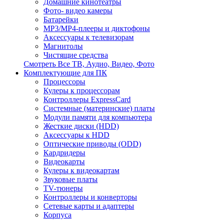
Домашние кинотеатры
Фото- видео камеры
Батарейки
MP3/MP4-плееры и диктофоны
Аксессуары к телевизорам
Магнитолы
Чистящие средства
Смотреть Все ТВ, Аудио, Видео, Фото
Комплектующие для ПК
Процессоры
Кулеры к процессорам
Контроллеры ExpressCard
Системные (материнские) платы
Модули памяти для компьютера
Жесткие диски (HDD)
Аксессуары к HDD
Оптические приводы (ODD)
Кардридеры
Видеокарты
Кулеры к видеокартам
Звуковые платы
TV-тюнеры
Контроллеры и конверторы
Сетевые карты и адаптеры
Корпуса