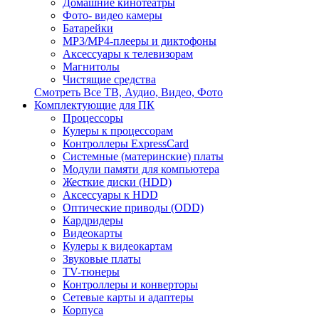
Домашние кинотеатры
Фото- видео камеры
Батарейки
MP3/MP4-плееры и диктофоны
Аксессуары к телевизорам
Магнитолы
Чистящие средства
Смотреть Все ТВ, Аудио, Видео, Фото
Комплектующие для ПК
Процессоры
Кулеры к процессорам
Контроллеры ExpressCard
Системные (материнские) платы
Модули памяти для компьютера
Жесткие диски (HDD)
Аксессуары к HDD
Оптические приводы (ODD)
Кардридеры
Видеокарты
Кулеры к видеокартам
Звуковые платы
TV-тюнеры
Контроллеры и конверторы
Сетевые карты и адаптеры
Корпуса