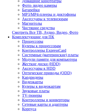
Домашние кинотеатры
Фото- видео камеры
Батарейки
MP3/MP4-плееры и диктофоны
Аксессуары к телевизорам
Магнитолы
Чистящие средства
Смотреть Все ТВ, Аудио, Видео, Фото
Комплектующие для ПК
Процессоры
Кулеры к процессорам
Контроллеры ExpressCard
Системные (материнские) платы
Модули памяти для компьютера
Жесткие диски (HDD)
Аксессуары к HDD
Оптические приводы (ODD)
Кардридеры
Видеокарты
Кулеры к видеокартам
Звуковые платы
TV-тюнеры
Контроллеры и конверторы
Сетевые карты и адаптеры
Корпуса